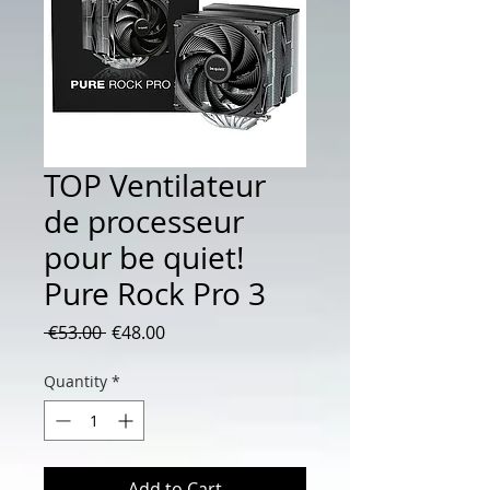
TOP Ventilateur
de processeur
pour be quiet!
Pure Rock Pro 3
Regular
Sale
 €53.00 
€48.00
Price
Price
Quantity
*
Add to Cart