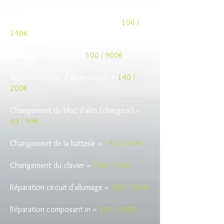
Entretien in + graisse thermique =
100 /
140€
Changement d'écran =
500 / 900€
Réparation prise d'alimentation =
140 /
200€
Changement du bloc d'alim (chargeur) =
69 / 99€
Changement de la batterie =
140 / 260€
Changement du clavier =
200 / 350€
Réparation circuit d'allumage =
260 / 350€
Réparation composant in =
350 / 500€