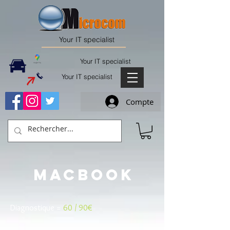
Your IT specialist
Your IT specialist
Your IT specialist
Compte
Macbook
Diagnostique =
60 / 90€