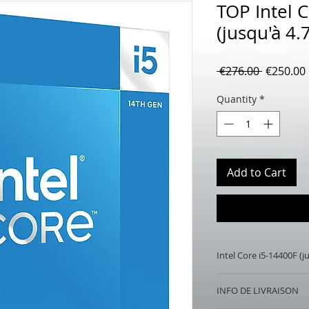
TOP Intel 
(jusqu'à 4.
Regular
 €276.00 
€250.00
Price
Quantity
*
Add to Cart
Intel Core i5-14400F (j
Intel Core i5-14400F
INFO DE LIVRAISON