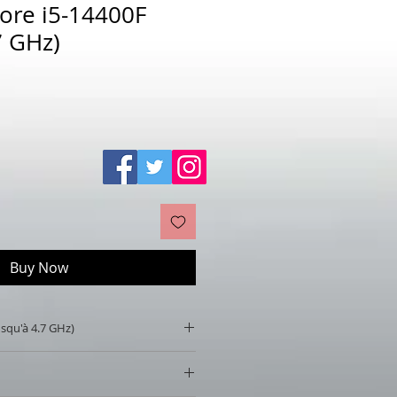
Core i5-14400F
7 GHz)
Sale
Price
Buy Now
usqu'à 4.7 GHz)
 (jusqu'à 4.7 GHz)