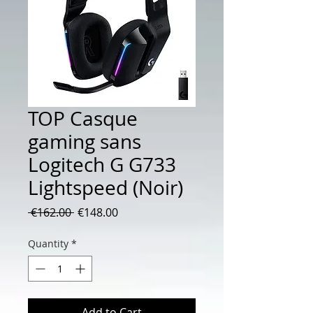
TOP Casque
gaming sans
Logitech G G733
Lightspeed (Noir)
Regular
Sale
 €162.00 
€148.00
Price
Price
Quantity
*
Add to Cart