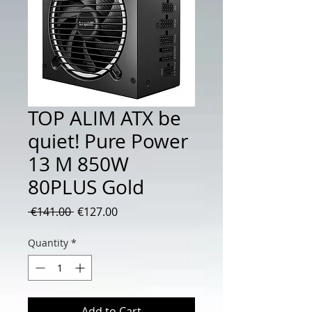
TOP ALIM ATX be
quiet! Pure Power
13 M 850W
80PLUS Gold
Regular
Sale
 €141.00 
€127.00
Price
Price
Quantity
*
Add to Cart