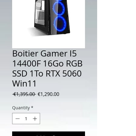
Boitier Gamer I5
14400F 16Go RGB
SSD 1To RTX 5060
Win11
Regular
Sale
 €1,395.00 
€1,290.00
Price
Price
Quantity
*