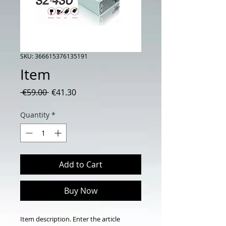
SKU: 366615376135191
Item
Regular
Sale
 €59.00 
€41.30
Price
Price
Quantity
*
Add to Cart
Buy Now
Item description. Enter the article 