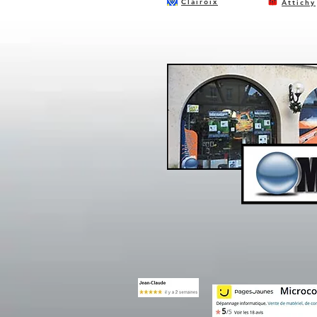
Clairoix
Attichy