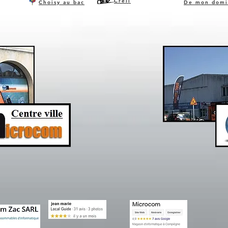
Creil
Choisy au bac
De mon domi