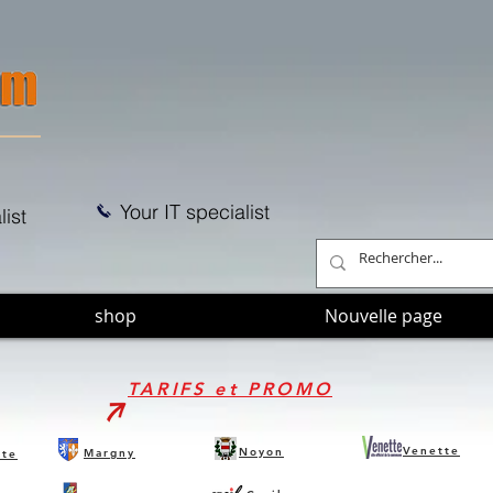
Your IT specialist
list
shop
Nouvelle page
TARIFS et PROMO
Venette
Noyon
Margny
tte